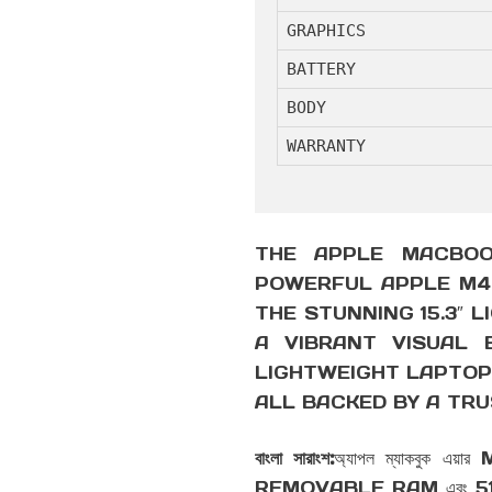
GRAPHICS
BATTERY
BODY
WARRANTY
THE APPLE MACBOOK
POWERFUL APPLE M4 
THE STUNNING 15.3″ 
A VIBRANT VISUAL 
LIGHTWEIGHT LAPTOP 
ALL BACKED BY A TR
বাংলা সারাংশ:
অ্যাপল ম্যাকবুক এয়া
REMOVABLE RAM এবং 512GB SSD