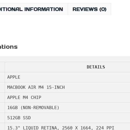
15-
ITIONAL INFORMATION
REVIEWS (0)
INCH
10
CORE
CPU
10
ations
CORE
GPU
16GB
DETAILS
RAM
512GB
APPLE
SSD
MACBOOK AIR M4 15-INCH
QUANTITY
APPLE M4 CHIP
16GB (NON-REMOVABLE)
512GB SSD
15.3" LIQUID RETINA, 2560 X 1664, 224 PPI