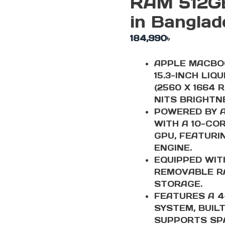
RAM 512GB
in Banglad
184,990
৳
APPLE MACBOO
15.3-INCH LIQ
(2560 X 1664 
NITS BRIGHTN
POWERED BY A
WITH A 10-CO
GPU, FEATURI
ENGINE.
EQUIPPED WIT
REMOVABLE R
STORAGE.
FEATURES A 
SYSTEM, BUILT
SUPPORTS SPA