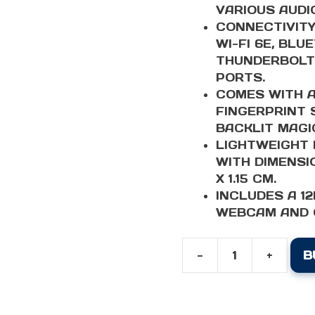
VARIOUS AUDI
CONNECTIVITY
WI-FI 6E, BLU
THUNDERBOLT 
PORTS.
COMES WITH A
FINGERPRINT 
BACKLIT MAGI
LIGHTWEIGHT D
WITH DIMENSIO
X 1.15 CM.
INCLUDES A 1
WEBCAM AND 
-
+
B
APPLE
MACBOOK
AIR
M4