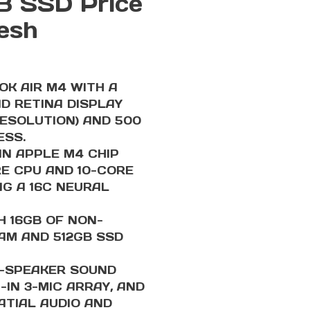
 SSD Price
esh
K AIR M4 WITH A
UID RETINA DISPLAY
RESOLUTION) AND 500
ESS.
N APPLE M4 CHIP
RE CPU AND 10-CORE
NG A 16C NEURAL
H 16GB OF NON-
AM AND 512GB SSD
4-SPEAKER SOUND
-IN 3-MIC ARRAY, AND
TIAL AUDIO AND