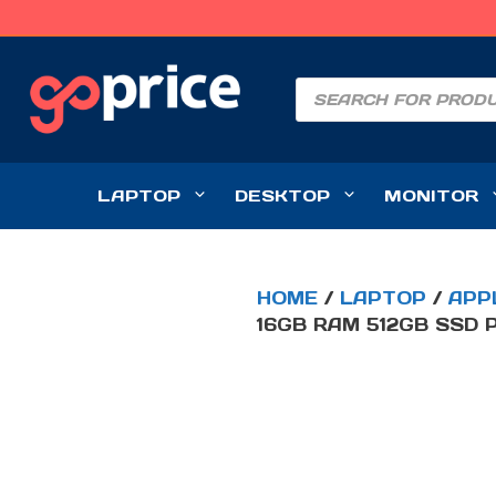
SKIP
TO
PRODUCTS
CONTENT
SEARCH
LAPTOP
DESKTOP
MONITOR
HOME
/
LAPTOP
/
APP
16GB RAM 512GB SSD 