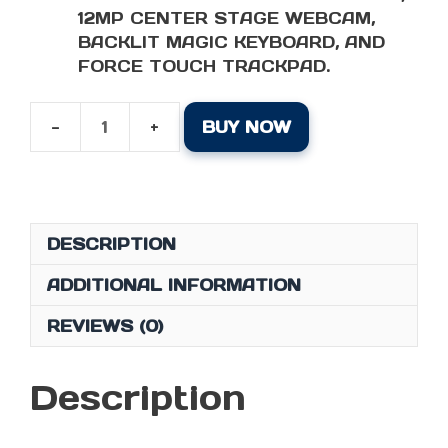
12MP CENTER STAGE WEBCAM,
BACKLIT MAGIC KEYBOARD, AND
FORCE TOUCH TRACKPAD.
BUY NOW
APPLE
MACBOOK
AIR
M4
15-
DESCRIPTION
INCH
10
ADDITIONAL INFORMATION
CORE
REVIEWS (0)
CPU
10
CORE
Description
GPU
24GB