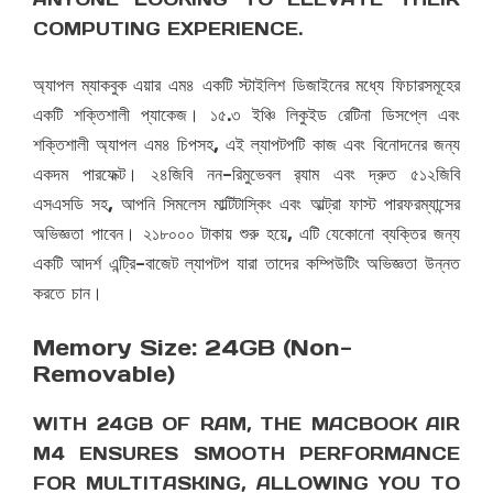
COMPUTING EXPERIENCE.
অ্যাপল ম্যাকবুক এয়ার এম৪ একটি স্টাইলিশ ডিজাইনের মধ্যে ফিচারসমূহের
একটি শক্তিশালী প্যাকেজ। ১৫.৩ ইঞ্চি লিকুইড রেটিনা ডিসপ্লে এবং
শক্তিশালী অ্যাপল এম৪ চিপসহ, এই ল্যাপটপটি কাজ এবং বিনোদনের জন্য
একদম পারফেক্ট। ২৪জিবি নন-রিমুভেবল র‌্যাম এবং দ্রুত ৫১২জিবি
এসএসডি সহ, আপনি সিমলেস মাল্টিটাস্কিং এবং আল্ট্রা ফাস্ট পারফরম্যান্সের
অভিজ্ঞতা পাবেন। ২১৮০০০ টাকায় শুরু হয়ে, এটি যেকোনো ব্যক্তির জন্য
একটি আদর্শ এন্ট্রি-বাজেট ল্যাপটপ যারা তাদের কম্পিউটিং অভিজ্ঞতা উন্নত
করতে চান।
Memory Size: 24GB (Non-
Removable)
WITH 24GB OF RAM, THE MACBOOK AIR
M4 ENSURES SMOOTH PERFORMANCE
FOR MULTITASKING, ALLOWING YOU TO