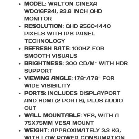
MODEL
: WALTON CINEXA
WDQ16F24I, 23.8 INCH QHD
MONITOR
RESOLUTION
: QHD 2560×1440
PIXELS WITH IPS PANEL
TECHNOLOGY
REFRESH RATE
: 100HZ FOR
SMOOTH VISUALS
BRIGHTNESS
: 300 CD/M² WITH HDR
SUPPORT
VIEWING ANGLE
: 178º/178º FOR
WIDE VISIBILITY
PORTS
: INCLUDES DISPLAYPORT
AND HDMI (2 PORTS), PLUS AUDIO
OUT
WALL MOUNTABLE
: YES, WITH A
75X75MM VESA MOUNT
WEIGHT
: APPROXIMATELY 3.3 KG,
WITH LOW POWER CONSUMPTION