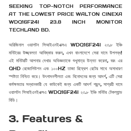
SEEKING TOP-NOTCH PERFORMANCE
AT THE LOWEST PRICE WALTON CINEXA
WDQ16F24I 23.8 INCH MONITOR
TECHLAND BD.
অরিজিনাল ওয়ালটন সিআইএনইএক্সএ WDQ16F24I ২৩.৮ ইঞ্চি
মনিটরের উজ্জ্বলতা আবিষ্কার করুন, এখন বাংলাদেশে সেরা দামে উপলব্ধ!
এই মনিটরটি আপনার দেখার অভিজ্ঞতাকে শুধুমাত্র উন্নত করেনা, বরং এর
QHD রেজোলিউশন এবং ১০০HZ তাজা রিফ্রেশ রেটের সাথে অসাধারণ
স্পষ্টতা নিশ্চিত করে। উৎপাদনশীলতা এবং বিনোদনের জন্য আদর্শ, এটি সেরা
কর্মক্ষমতার সন্ধানকারী যে কাউকেই জন্য একটি আদর্শ পছন্দ, সাশ্রয়ী দামে
ওয়ালটন সিআইএনইএক্সএ WDQ16F24I ২৩.৮ ইঞ্চি মনিটর টেকল্যান্ড
বিডি।
3. Features &