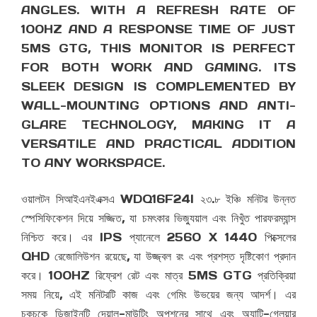
ANGLES. WITH A REFRESH RATE OF
100HZ AND A RESPONSE TIME OF JUST
5MS GTG, THIS MONITOR IS PERFECT
FOR BOTH WORK AND GAMING. ITS
SLEEK DESIGN IS COMPLEMENTED BY
WALL-MOUNTING OPTIONS AND ANTI-
GLARE TECHNOLOGY, MAKING IT A
VERSATILE AND PRACTICAL ADDITION
TO ANY WORKSPACE.
ওয়ালটন সিআইএনইএক্সএ WDQ16F24I ২৩.৮ ইঞ্চি মনিটর উন্নত
স্পেসিফিকেশন দিয়ে সজ্জিত, যা চমৎকার ভিজ্যুয়াল এবং নিখুঁত পারফরম্যান্স
নিশ্চিত করে। এর IPS প্যানেলে 2560 X 1440 পিক্সেলের
QHD রেজোলিউশন রয়েছে, যা উজ্জ্বল রং এবং প্রশস্ত দৃষ্টিকোণ প্রদান
করে। 100HZ রিফ্রেশ রেট এবং মাত্র 5MS GTG প্রতিক্রিয়া
সময় নিয়ে, এই মনিটরটি কাজ এবং গেমিং উভয়ের জন্য আদর্শ। এর
চকচকে ডিজাইনটি দেয়াল-মাউন্টিং অপশনের সাথে এবং অ্যান্টি-গ্লেয়ার