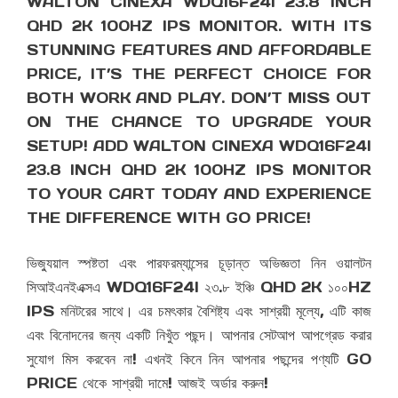
WALTON CINEXA WDQ16F24I 23.8 INCH
QHD 2K 100HZ IPS MONITOR. WITH ITS
STUNNING FEATURES AND AFFORDABLE
PRICE, IT’S THE PERFECT CHOICE FOR
BOTH WORK AND PLAY. DON’T MISS OUT
ON THE CHANCE TO UPGRADE YOUR
SETUP! ADD WALTON CINEXA WDQ16F24I
23.8 INCH QHD 2K 100HZ IPS MONITOR
TO YOUR CART TODAY AND EXPERIENCE
THE DIFFERENCE WITH GO PRICE!
ভিজ্যুয়াল স্পষ্টতা এবং পারফরম্যান্সের চূড়ান্ত অভিজ্ঞতা নিন ওয়ালটন
সিআইএনইএক্সএ WDQ16F24I ২৩.৮ ইঞ্চি QHD 2K ১০০HZ
IPS মনিটরের সাথে। এর চমৎকার বৈশিষ্ট্য এবং সাশ্রয়ী মূল্যে, এটি কাজ
এবং বিনোদনের জন্য একটি নিখুঁত পছন্দ। আপনার সেটআপ আপগ্রেড করার
সুযোগ মিস করবেন না! এখনই কিনে নিন আপনার পছন্দের পণ্যটি GO
PRICE থেকে সাশ্রয়ী দামে! আজই অর্ডার করুন!