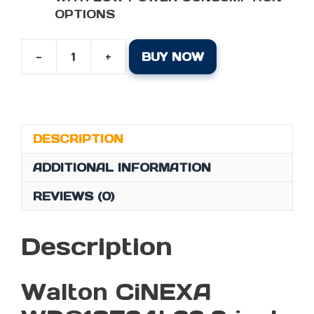
OPTIONS
-
+
BUY NOW
WALTON
CINEXA
WDQ16F24I
23.8
INCH
DESCRIPTION
QHD
2K
ADDITIONAL INFORMATION
100HZ
REVIEWS (0)
IPS
MONITOR
QUANTITY
Description
Walton CiNEXA